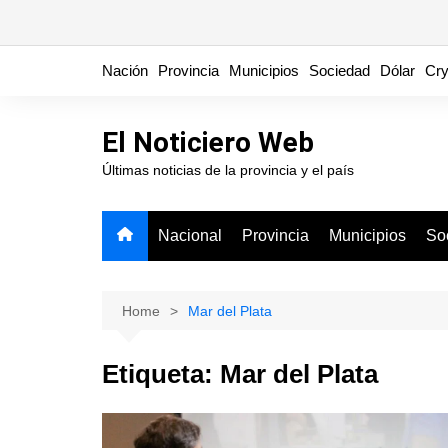
Skip
Nación
Provincia
Municipios
Sociedad
Dólar
Cry
to
content
El Noticiero Web
Últimas noticias de la provincia y el país
Nacional
Provincia
Municipios
So
Home
Mar del Plata
Etiqueta:
Mar del Plata