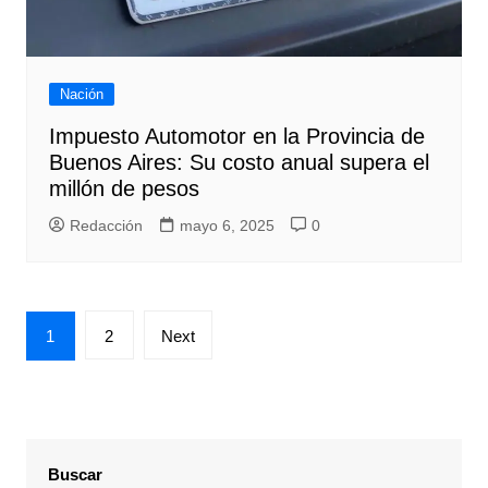
Nación
Impuesto Automotor en la Provincia de
Buenos Aires: Su costo anual supera el
millón de pesos
Redacción
mayo 6, 2025
0
Paginación
1
2
Next
de
entradas
Buscar