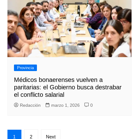
Provincia
Médicos bonaerenses vuelven a
paritarias: el Gobierno busca destrabar
el conflicto salarial
Redacción
marzo 1, 2026
0
Paginación
1
2
Next