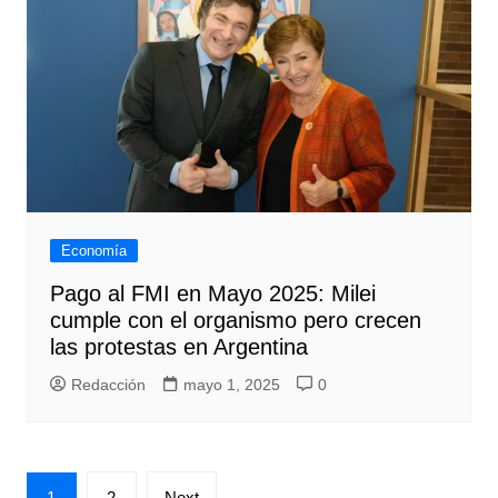
Economía
Pago al FMI en Mayo 2025: Milei
cumple con el organismo pero crecen
las protestas en Argentina
Redacción
mayo 1, 2025
0
Paginación
1
2
Next