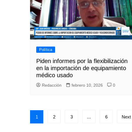
Política
Piden informes por la flexibilización
en la importación de equipamiento
médico usado
Redacción
febrero 10, 2026
0
Paginación
1
2
3
…
6
Next
de