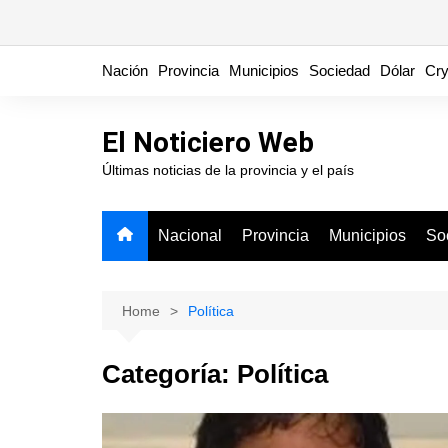
Skip
Nación
Provincia
Municipios
Sociedad
Dólar
Cry
to
content
El Noticiero Web
Últimas noticias de la provincia y el país
Nacional
Provincia
Municipios
So
Home
Política
Categoría:
Política