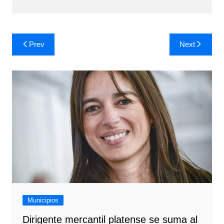
Navegación
Prev
Next
de
entradas
Municipios
Dirigente mercantil platense se suma al