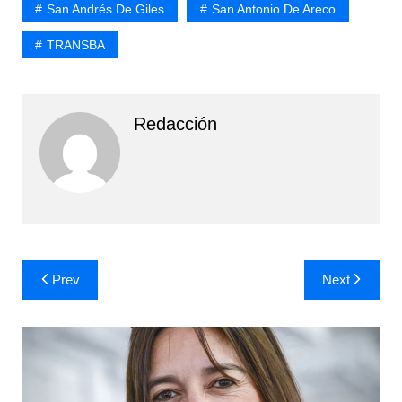
San Andrés De Giles
San Antonio De Areco
TRANSBA
Redacción
Navegación
Prev
Next
de
entradas