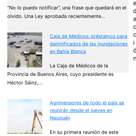
“No lo puedo notificar”, una frase que quedará en el
olvido. Una Ley aprobada recientemente…
Caja de Médicos: préstamos para
I
damnificados de las inundaciones
en Bahía Blanca
La Caja de Médicos de la
Provincia de Buenos Aires, cuyo presidente es
Héctor Sáinz,…
Navegación
de
Agrimensores de todo el país se
Next
entradas
reunirán desde el jueves en
Neuquén
En su primera reunión de este