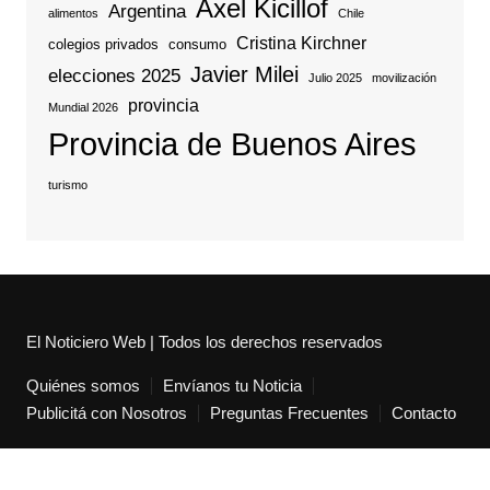
Axel Kicillof
Argentina
alimentos
Chile
Cristina Kirchner
colegios privados
consumo
Javier Milei
elecciones 2025
Julio 2025
movilización
provincia
Mundial 2026
Provincia de Buenos Aires
turismo
El Noticiero Web | Todos los derechos reservados
Quiénes somos
Envíanos tu Noticia
Publicitá con Nosotros
Preguntas Frecuentes
Contacto