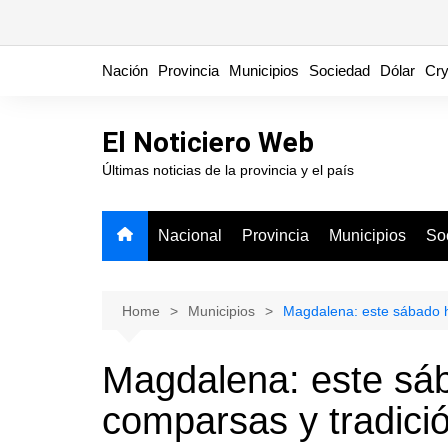
Skip
Nación
Provincia
Municipios
Sociedad
Dólar
Cry
to
content
El Noticiero Web
Últimas noticias de la provincia y el país
Nacional
Provincia
Municipios
So
Home
Municipios
Magdalena: este sábado h
Magdalena: este sá
comparsas y tradició