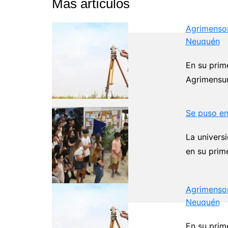
Más artículos
Agrimensor
Neuquén
En su prim
Agrimensur
Se puso en
La universi
en su prim
Agrimensor
Neuquén
En su prim