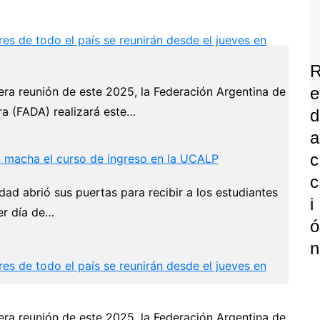
es de todo el país se reunirán desde el jueves en
E
era reunión de este 2025, la Federación Argentina de
a (FADA) realizará este…
D
A
C
 macha el curso de ingreso en la UCALP
C
dad abrió sus puertas para recibir a los estudiantes
I
er día de…
Ó
N
es de todo el país se reunirán desde el jueves en
era reunión de este 2025, la Federación Argentina de