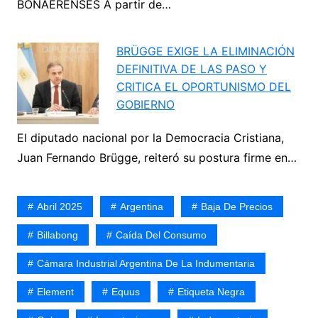
BONAERENSES A partir de…
BRÜGGE EXIGE LA ELIMINACIÓN
DEFINITIVA DE LAS PASO Y
CRITICA EL OPORTUNISMO DEL
GOBIERNO
El diputado nacional por la Democracia Cristiana,
Juan Fernando Brügge, reiteró su postura firme en…
Abril 2025
Argentina
Baja De Precios
Billabong
Caída Del Consumo
Cámara Industrial Argentina De La Indumentaria
Element
Equus
Etiqueta Negra