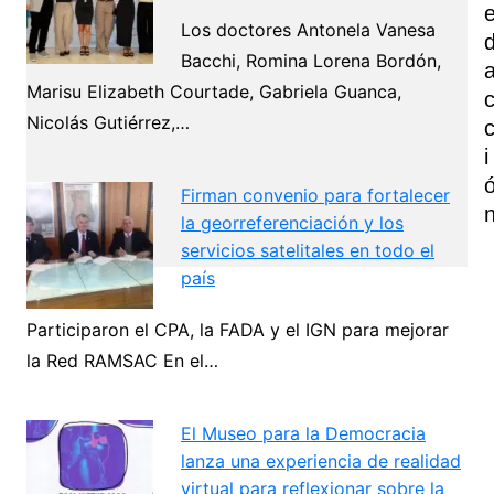
Los doctores Antonela Vanesa
Bacchi, Romina Lorena Bordón,
Marisu Elizabeth Courtade, Gabriela Guanca,
Nicolás Gutiérrez,…
I
Firman convenio para fortalecer
la georreferenciación y los
servicios satelitales en todo el
país
Navegación
Participaron el CPA, la FADA y el IGN para mejorar
de
la Red RAMSAC En el…
Next
entradas
El Museo para la Democracia
lanza una experiencia de realidad
virtual para reflexionar sobre la