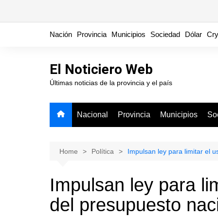
Skip
Nación
Provincia
Municipios
Sociedad
Dólar
Cry
to
content
El Noticiero Web
Últimas noticias de la provincia y el país
Nacional
Provincia
Municipios
So
Home
Política
Impulsan ley para limitar el 
Impulsan ley para lim
del presupuesto nac