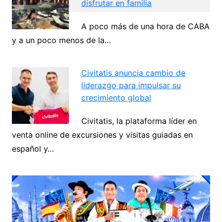
disfrutar en familia
A poco más de una hora de CABA
Navegación
y a un poco menos de la…
de
Next
entradas
Civitatis anuncia cambio de
liderazgo para impulsar su
crecimiento global
Civitatis, la plataforma líder en
venta online de excursiones y visitas guiadas en
español y…