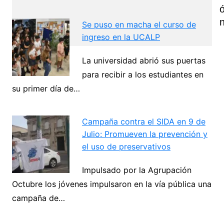
Se puso en macha el curso de
ingreso en la UCALP
La universidad abrió sus puertas
Navegación
para recibir a los estudiantes en
de
su primer día de…
Next
entradas
Campaña contra el SIDA en 9 de
Julio: Promueven la prevención y
el uso de preservativos
Impulsado por la Agrupación
Octubre los jóvenes impulsaron en la vía pública una
campaña de…