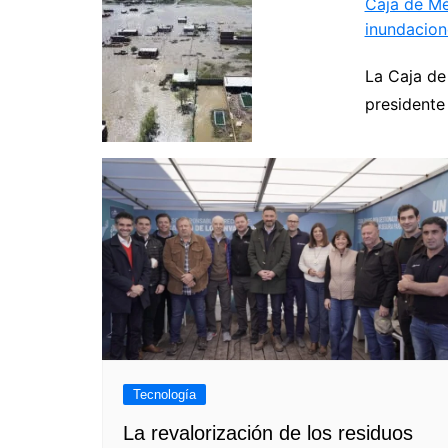
Caja de Mé
inundacion
Navegación
La Caja de
de
presidente
entradas
Tecnología
La revalorización de los residuos