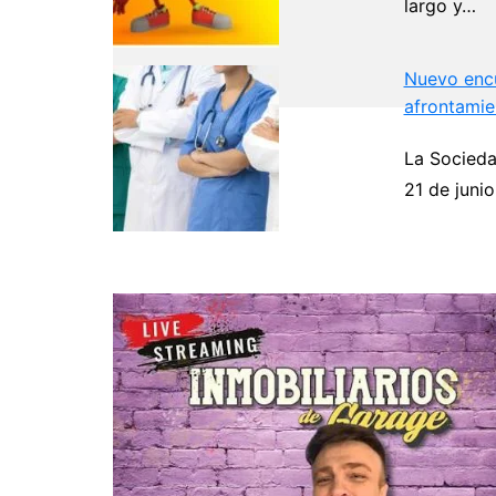
largo y…
Nuevo encu
afrontamie
La Socieda
Navegación
21 de juni
de
entradas