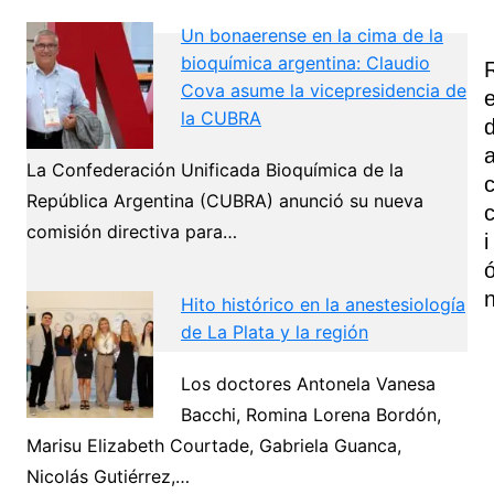
Un bonaerense en la cima de la
bioquímica argentina: Claudio
Cova asume la vicepresidencia de
la CUBRA
La Confederación Unificada Bioquímica de la
República Argentina (CUBRA) anunció su nueva
comisión directiva para…
I
Hito histórico en la anestesiología
de La Plata y la región
Los doctores Antonela Vanesa
Navegación
Bacchi, Romina Lorena Bordón,
de
Marisu Elizabeth Courtade, Gabriela Guanca,
Next
entradas
Nicolás Gutiérrez,…