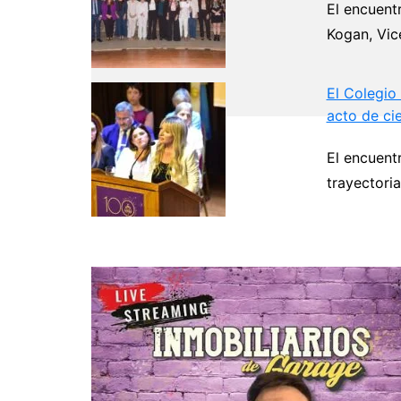
El encuent
Kogan, Vic
El Colegio
acto de ci
El encuent
Navegación
trayectoria
de
entradas