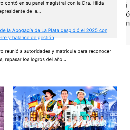
ro contó en su panel magistral con la Dra. Hilda
I
epresidente de la…
Ó
N
 de la Abogacía de La Plata despidió el 2025 con
erre y balance de gestión
ro reunió a autoridades y matrícula para reconocer
P
s, repasar los logros del año…
Next