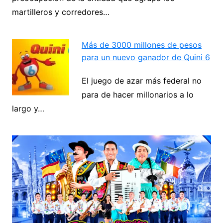
Navegación
martilleros y corredores…
de
Next
entradas
Más de 3000 millones de pesos
para un nuevo ganador de Quini 6
El juego de azar más federal no
para de hacer millonarios a lo
largo y…