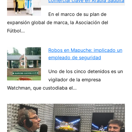
comercial clave en Arabia Saudita
En el marco de su plan de
Navegación
expansión global de marca, la Asociación del
de
Fútbol…
Next
entradas
Robos en Mapuche: implicado un
empleado de seguridad
Uno de los cinco detenidos es un
vigilador de la empresa
Watchman, que custodiaba el…