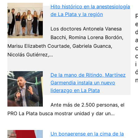
Hito histórico en la anestesiología
de La Plata y la región
Los doctores Antonela Vanesa
Bacchi, Romina Lorena Bordón,
Marisu Elizabeth Courtade, Gabriela Guanca,
Nicolás Gutiérrez,…
I
De la mano de Ritindo, Martínez
Garmendia instala un nuevo
liderazgo en La Plata
Ante más de 2.500 personas, el
Navegación
PRO La Plata busca mostrar unidad y dar un…
de
Next
entradas
Un bonaerense en la cima de la