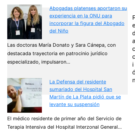
Abogadas platenses aportaron su
experiencia en la ONU para
incorporar la figura del Abogado
del Niño
Las doctoras María Donato y Sara Cánepa, con
destacada trayectoria en patrocinio jurídico
especializado, impulsaron…
I
La Defensa del residente
sumariado del Hospital San
Martín de La Plata pidió que se
levante su suspensión
Navegación
El médico residente de primer año del Servicio de
de
Terapia Intensiva del Hospital Interzonal General…
Next
entradas