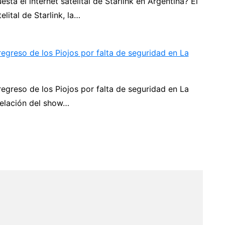
sta el internet satelital de Starlink en Argentina? El
elital de Starlink, la…
egreso de los Piojos por falta de seguridad en La
egreso de los Piojos por falta de seguridad en La
elación del show…