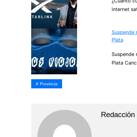
¿Cuánto cue
internet sat
Suspende r
Plata
Suspende r
Plata Canc
Provincia
Redacción