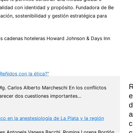
alidad con identidad y propósito. Fundadora de Be
ación, sostenibilidad y gestión estratégica para
las cadenas hoteleras Howard Johnson & Days Inn
Reñidos con la ética?"
 Mg. Carlos Alberto Marcheschi En los conflictos
E
recer dos cuestiones importantes…
D
A
ico en la anestesiología de La Plata y la región
C
C
es Antonela Vanesa Bacchi, Romina Lorena Bordón,