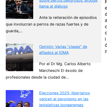
sobre perros peligrosos: Brügge
llama al diálogo
Ante la reiteración de episodios
que involucran a perros de razas fuertes y de
guarda,…
I
Opinión: Varias “clases” de
afilados al IOMA
Por el Dr Mg. Carlos Alberto
Marcheschi El éxodo de
Navegación
profesionales desde la ciudad de…
de
Next
entradas
Elecciones 2025: libertarios
vencen al peronismo en las
legislativas bonaerenses