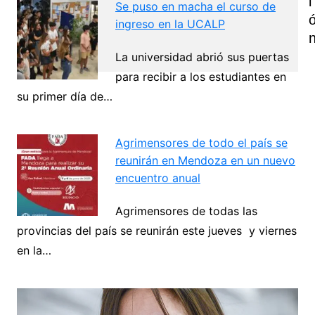
I
Se puso en macha el curso de
ingreso en la UCALP
La universidad abrió sus puertas
para recibir a los estudiantes en
su primer día de…
Navegación
de
Agrimensores de todo el país se
Next
entradas
reunirán en Mendoza en un nuevo
encuentro anual
Agrimensores de todas las
provincias del país se reunirán este jueves y viernes
en la…