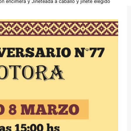
n encimera y Jineteada a caballo y jinete elegido