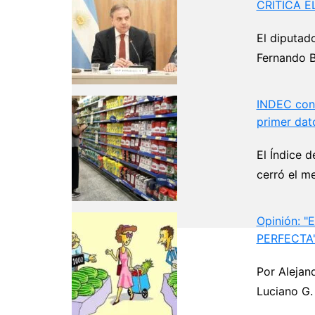
CRITICA 
El diputad
Fernando B
INDEC confi
primer dato
El Índice 
cerró el m
Opinión: 
PERFECTA
Navegación
Por Alejan
de
Luciano G. 