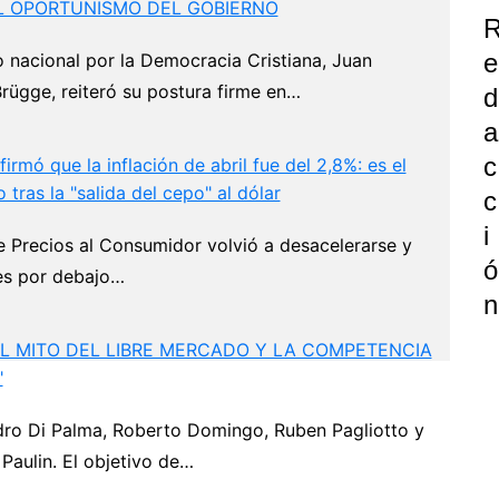
EL OPORTUNISMO DEL GOBIERNO
E
o nacional por la Democracia Cristiana, Juan
rügge, reiteró su postura firme en…
D
A
C
rmó que la inflación de abril fue del 2,8%: es el
 tras la "salida del cepo" al dólar
C
I
de Precios al Consumidor volvió a desacelerarse y
Ó
es por debajo…
N
"EL MITO DEL LIBRE MERCADO Y LA COMPETENCIA
"
dro Di Palma, Roberto Domingo, Ruben Pagliotto y
P
Paulin. El objetivo de…
Next