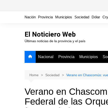
Skip
Nación
Provincia
Municipios
Sociedad
Dólar
Cry
to
content
El Noticiero Web
Últimas noticias de la provincia y el país
Nacional
Provincia
Municipios
So
Home
Sociedad
Verano en Chascomús: vuelv
Verano en Chascomús
Federal de las Orqu