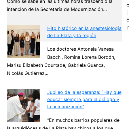
Como se sabe en las últimas horas trascendió la
intención de la Secretaría de Modernización…
I
Hito histórico en la anestesiología
de La Plata y la región
Los doctores Antonela Vanesa
Navegación
Bacchi, Romina Lorena Bordón,
de
Marisu Elizabeth Courtade, Gabriela Guanca,
Next
Nicolás Gutiérrez,…
entradas
Jubileo de la esperanza: “Hay que
educar siempre para el diálogo y
la humanización”
“En muchos barrios populares de
la arquidiócesis de La Plata hay chicos a los que…