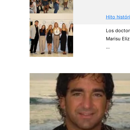
Hito histór
Los doctor
Marisu Eli
Navegación
…
de
entradas