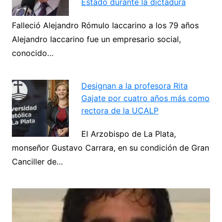
Estado durante la dictadura
Navegación
Falleció Alejandro Rómulo Iaccarino a los 79 años
de
Alejandro Iaccarino fue un empresario social,
Next
entradas
conocido…
Designan a la profesora Rita
Gajate por cuatro años más como
rectora de la UCALP
El Arzobispo de La Plata,
monseñor Gustavo Carrara, en su condición de Gran
Canciller de…