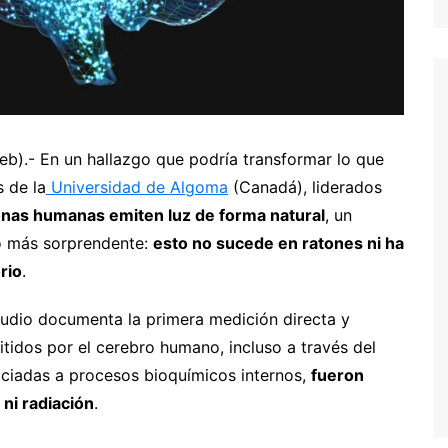
b).- En un hallazgo que podría transformar lo que
 de la
Universidad de Algoma
(Canadá), liderados
onas humanas emiten luz de forma natural
, un
o más sorprendente:
esto no sucede en ratones ni ha
rio
.
studio documenta la primera medición directa y
tidos por el cerebro humano, incluso a través del
sociadas a procesos bioquímicos internos,
fueron
 ni radiación
.