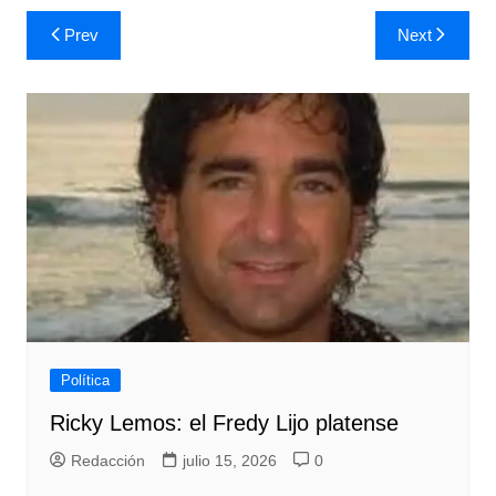
Navegación
Prev
Next
de
entradas
Política
Ricky Lemos: el Fredy Lijo platense
Redacción
julio 15, 2026
0