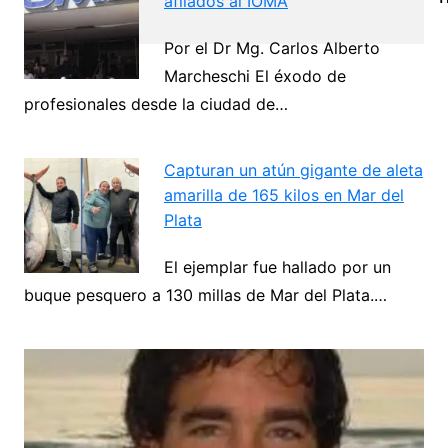
afilados al IOMA
Por el Dr Mg. Carlos Alberto
Marcheschi El éxodo de
Navegación
profesionales desde la ciudad de…
de
Next
entradas
Capturan un atún gigante de aleta
amarilla de 165 kilos en Mar del
Plata
El ejemplar fue hallado por un
buque pesquero a 130 millas de Mar del Plata.…