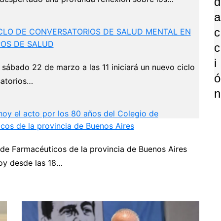
D
A
C
CLO DE CONVERSATORIOS DE SALUD MENTAL EN
POS DE SALUD
C
I
 sábado 22 de marzo a las 11 iniciará un nuevo ciclo
Ó
atorios…
N
 hoy el acto por los 80 años del Colegio de
cos de la provincia de Buenos Aires
 de Farmacéuticos de la provincia de Buenos Aires
P
hoy desde las 18…
Next