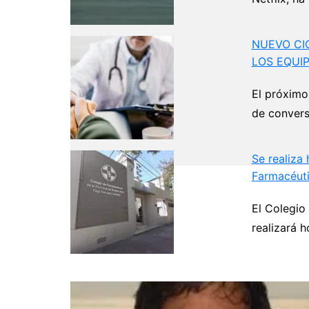
NUEVO CI
LOS EQUI
El próximo
de convers
Se realiza
Farmacéuti
Navegación
El Colegio
de
realizará 
entradas