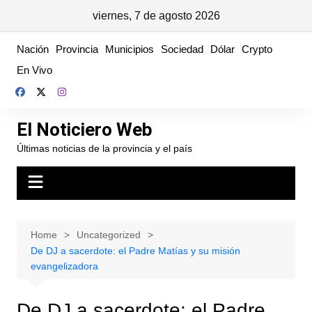
viernes, 7 de agosto 2026
Skip
Nación
Provincia
Municipios
Sociedad
Dólar
Crypto
to
En Vivo
content
El Noticiero Web
Últimas noticias de la provincia y el país
Home
Uncategorized
De DJ a sacerdote: el Padre Matías y su misión
evangelizadora
De DJ a sacerdote: el Padre